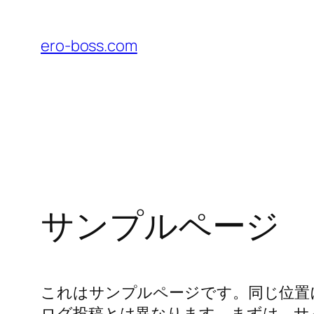
内
容
ero-boss.com
を
ス
キ
ッ
プ
サンプルページ
これはサンプルページです。同じ位置
ログ投稿とは異なります。まずは、サ